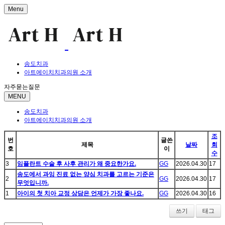
Menu
송도치과
아트에이치치과의원 소개
자주묻는질문
MENU
송도치과
아트에이치치과의원 소개
조
번
글쓴
제목
날짜
회
호
이
수
3
임플란트 수술 후 사후 관리가 왜 중요한가요.
GG
2026.04.30
17
송도에서 과잉 진료 없는 양심 치과를 고르는 기준은
2
GG
2026.04.30
17
무엇입니까.
1
아이의 첫 치아 교정 상담은 언제가 가장 좋나요.
GG
2026.04.30
16
쓰기
태그